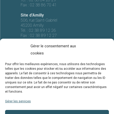
Fax :
02 38 86 70 41
Site d'Amilly
506, rue Saint-Gabriel
45200 Amilly
Tél. :
02 38 89 12 26
Fax :
02 38 89 12 27
Gérer le consentement aux
cookies
Pour offrir les meilleures expériences, nous utilisons des technologies
Mentions légales
telles que les cookies pour stocker et/ou accéder aux informations des
appareils. Le fait de consentir à ces technologies nous permettra de
Conceptions-réalisation
traiter des données telles que le comportement de navigation ou les ID
uniques sur ce site. Le fait de ne pas consentir ou de retirer son
TPC SCOP SA est une société
consentement peut avoir un effet négatif sur certaines caractéristiques
et fonctions.
du groupe Calice
Gérer les services