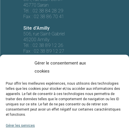
45770 Saran
Tél. :
02 38 84 28 29
Fax :
02 38 86 70 41
Site d'Amilly
506, rue Saint-Gabriel
45200 Amilly
Tél. :
02 38 89 12 26
Fax :
02 38 89 12 27
Gérer le consentement aux
cookies
Pour offrir les meilleures expériences, nous utilisons des technologies
Mentions légales
telles que les cookies pour stocker et/ou accéder aux informations des
appareils. Le fait de consentir à ces technologies nous permettra de
Conceptions-réalisation
traiter des données telles que le comportement de navigation ou les ID
uniques sur ce site. Le fait de ne pas consentir ou de retirer son
TPC SCOP SA est une société
consentement peut avoir un effet négatif sur certaines caractéristiques
et fonctions.
du groupe Calice
Gérer les services